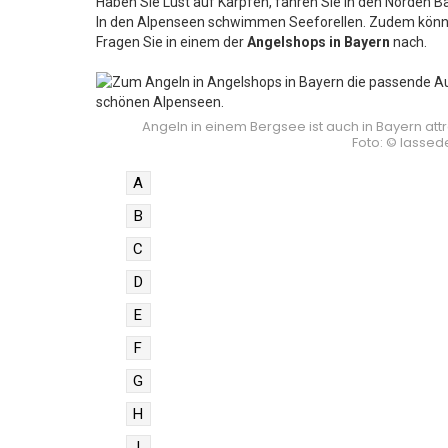
Haben Sie Lust auf Karpfen, fahren Sie in den Norden 
In den Alpenseen schwimmen Seeforellen. Zudem können
Fragen Sie in einem der
Angelshops in Bayern
nach.
Angeln in einem Bergsee ist auch in Bayern at
Foto: © lassed
A
B
C
D
E
F
G
H
I