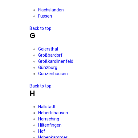
Flachslanden
Füssen
Back to top
G
Geiersthal
Großbardorf
Großkarolinenfeld
Günzburg
Gunzenhausen
Back to top
H
Hallstadt
Hebertshausen
Herrsching
Hiltenfingen
Hof
Hohenkammer