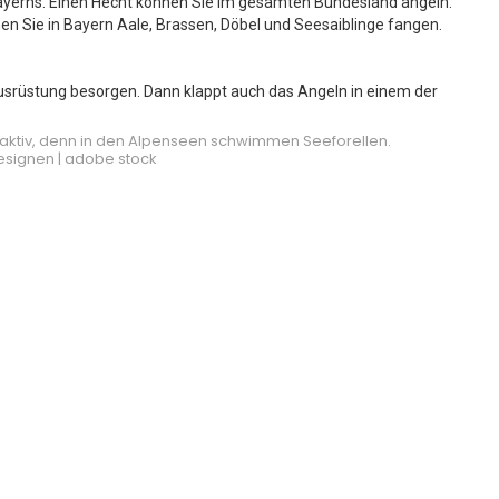
Bayerns. Einen Hecht können Sie im gesamten Bundesland angeln.
 Sie in Bayern Aale, Brassen, Döbel und Seesaiblinge fangen.
traktiv, denn in den Alpenseen schwimmen Seeforellen.
esignen | adobe stock