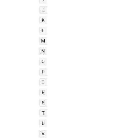
J
K
L
M
N
O
P
Q
R
S
T
U
V