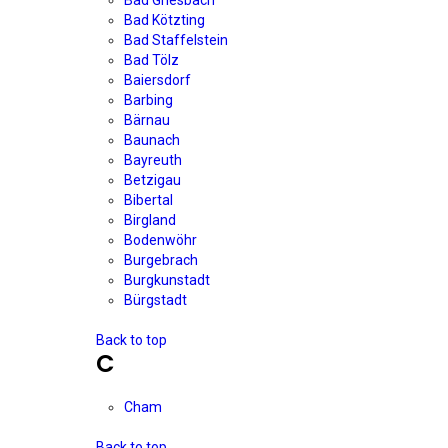
Bad Kötzting
Bad Staffelstein
Bad Tölz
Baiersdorf
Barbing
Bärnau
Baunach
Bayreuth
Betzigau
Bibertal
Birgland
Bodenwöhr
Burgebrach
Burgkunstadt
Bürgstadt
Back to top
C
Cham
Back to top