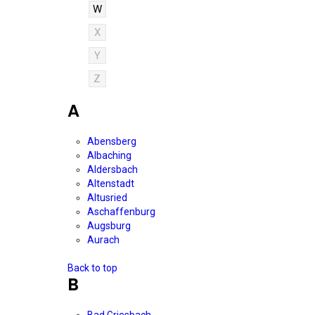
W
X
Y
Z
A
Abensberg
Albaching
Aldersbach
Altenstadt
Altusried
Aschaffenburg
Augsburg
Aurach
Back to top
B
Bad Griesbach