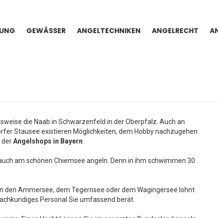
TUNG
GEWÄSSER
ANGELTECHNIKEN
ANGELRECHT
A
lsweise die Naab in Schwarzenfeld in der Oberpfalz. Auch an
fer Stausee existieren Möglichkeiten, dem Hobby nachzugehen
m der
Angelshops in Bayern
.
Sie auch am schönen Chiemsee angeln. Denn in ihm schwimmen 30
 an den Ammersee, dem Tegernsee oder dem Wagingersee lohnt
 fachkundiges Personal Sie umfassend berät.