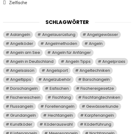
Zielfische
SCHLAGWÖRTER
Aalangeln
Angelausrüstung
Angelgewässer
Angelköder
Angelmethoden
Angeln
Angeln am See
Angeln für Anfänger
Angeln in Deutschland
Angeln Tipps
Angelpraxis
Angelsaison
Angelsport
Angeltechniken
Angeltipps
Angelzubehör
Barschangeln
Dorschangeln
Eisfischen
Fischereigesetze
Fischereischein
Fischfang
Fischfangtechniken
Flussangeln
Forellenangeln
Gewässerkunde
Grundangeln
Hechtangeln
Karpfenangeln
Kunstköder
Köderauswahl
Köderführung
Küstenangeln
Meeresangeln
Nachtangeln