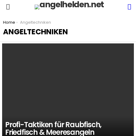
S
Menu
You are here:
Home
Angeltechniken
ANGELTECHNIKEN
LATEST
STORIES
Profi-Taktiken für Raubfisch,
Friedfisch & Meeresangeln