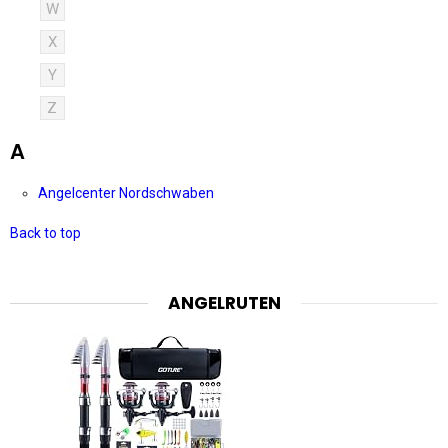
W
X
Y
Z
A
Angelcenter Nordschwaben
Back to top
ANGELRUTEN