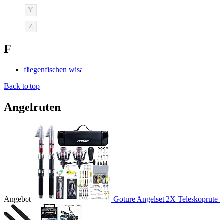
Y
Z
F
fliegenfischen wisa
Back to top
Angelruten
Angebot
Goture Angelset 2X Teleskoprute 