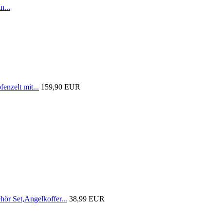
n...
nzelt mit...
159,90 EUR
r Set,Angelkoffer...
38,99 EUR