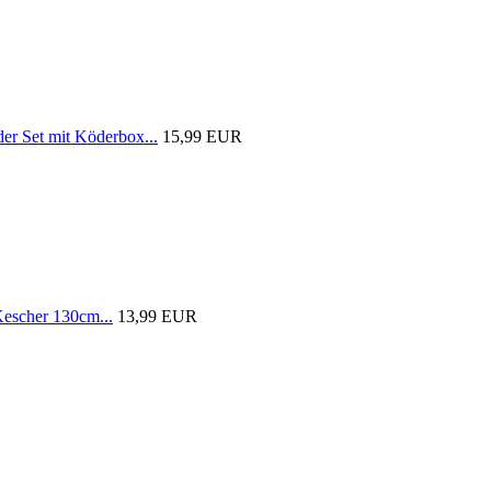
 Set mit Köderbox...
15,99 EUR
scher 130cm...
13,99 EUR