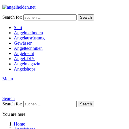
Search for:
Search
Start
Angelmethoden
Angelausrüstung
Gewässer
Angeltechniken
Angelrecht
Angel-DIY
Angelmagazin
Angelshops
Menu
Search
Search for:
Search
You are here:
Home