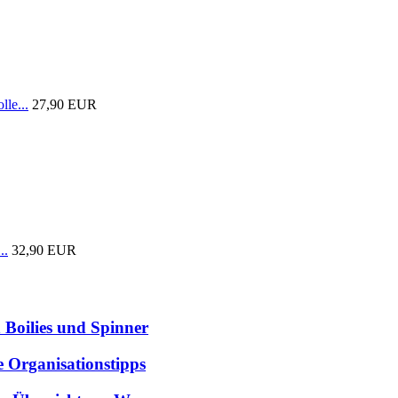
lle...
27,90 EUR
..
32,90 EUR
 Boilies und Spinner
e Organisationstipps