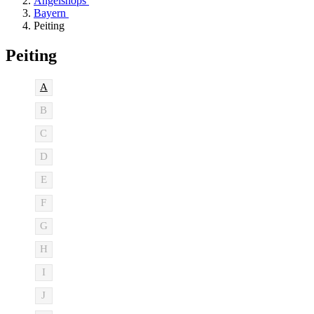
Angelshops
Bayern
Peiting
Peiting
A
B
C
D
E
F
G
H
I
J