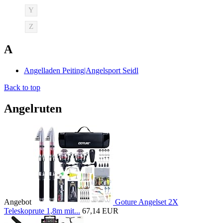
Y
Z
A
Angelladen Peiting|Angelsport Seidl
Back to top
Angelruten
Angebot
Goture Angelset 2X
Teleskoprute 1,8m mit...
67,14 EUR