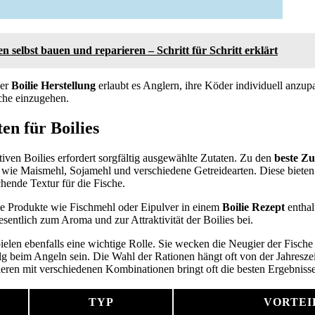
n selbst bauen und reparieren – Schritt für Schritt erklärt
der
Boilie Herstellung
erlaubt es Anglern, ihre Köder individuell anzupa
sche einzugehen.
en für Boilies
tiven Boilies erfordert sorgfältig ausgewählte Zutaten. Zu den
beste Zu
wie Maismehl, Sojamehl und verschiedene Getreidearten. Diese bieten 
hende Textur für die Fische.
he Produkte wie Fischmehl oder Eipulver in einem
Boilie Rezept
enthal
sentlich zum Aroma und zur Attraktivität der Boilies bei.
elen ebenfalls eine wichtige Rolle. Sie wecken die Neugier der Fisch
lg beim Angeln sein. Die Wahl der Rationen hängt oft von der Jahreszei
ieren mit verschiedenen Kombinationen bringt oft die besten Ergebnisse
TYP
VORTEI