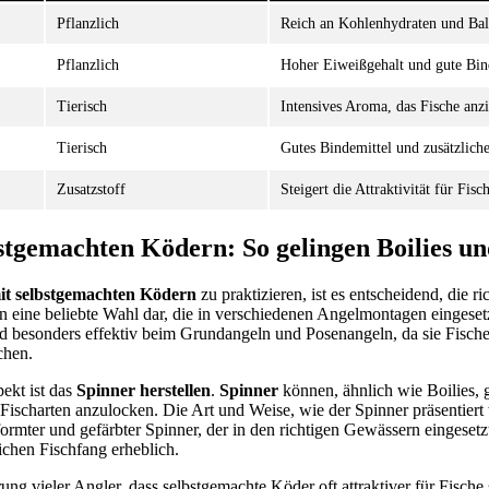
Pflanzlich
Reich an Kohlenhydraten und Ball
Pflanzlich
Hoher Eiweißgehalt und gute Bin
Tierisch
Intensives Aroma, das Fische anzi
Tierisch
Gutes Bindemittel und zusätzliche
Zusatzstoff
Steigert die Attraktivität für Fisc
stgemachten Ködern: So gelingen Boilies u
it selbstgemachten Ködern
zu praktizieren, ist es entscheidend, die r
len eine beliebte Wahl dar, die in verschiedenen Angelmontagen eingese
d besonders effektiv beim Grundangeln und Posenangeln, da sie Fische
chen.
pekt ist das
Spinner herstellen
.
Spinner
können, ähnlich wie Boilies, g
ischarten anzulocken. Die Art und Weise, wie der Spinner präsentiert wi
formter und gefärbter Spinner, der in den richtigen Gewässern eingesetz
ichen Fischfang erheblich.
rung vieler Angler, dass selbstgemachte Köder oft attraktiver für Fische