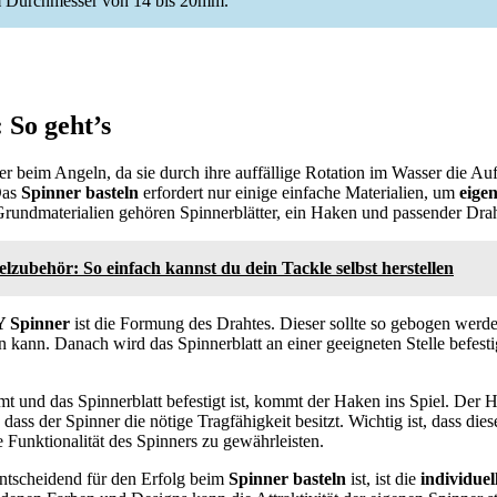
m Durchmesser von 14 bis 20mm.
 So geht’s
er beim Angeln, da sie durch ihre auffällige Rotation im Wasser die A
Das
Spinner basteln
erfordert nur einige einfache Materialien, um
eige
 Grundmaterialien gehören Spinnerblätter, ein Haken und passender Drah
zubehör: So einfach kannst du dein Tackle selbst herstellen
 Spinner
ist die Formung des Drahtes. Dieser sollte so gebogen werde
 kann. Danach wird das Spinnerblatt an einer geeigneten Stelle befes
t und das Spinnerblatt befestigt ist, kommt der Haken ins Spiel. Der
, dass der Spinner die nötige Tragfähigkeit besitzt. Wichtig ist, dass dies
 Funktionalität des Spinners zu gewährleisten.
entscheidend für den Erfolg beim
Spinner basteln
ist, ist die
individue