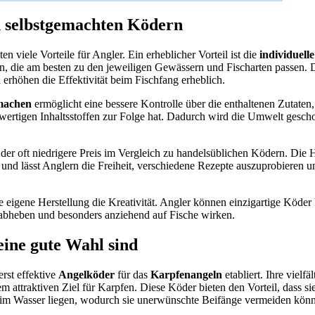
n selbstgemachten Ködern
n viele Vorteile für Angler. Ein erheblicher Vorteil ist die
individuell
n, die am besten zu den jeweiligen Gewässern und Fischarten passen. 
rhöhen die Effektivität beim Fischfang erheblich.
machen
ermöglicht eine bessere Kontrolle über die enthaltenen Zutaten
ertigen Inhaltsstoffen zur Folge hat. Dadurch wird die Umwelt gesch
t der oft niedrigere Preis im Vergleich zu handelsüblichen Ködern. Die
 und lässt Anglern die Freiheit, verschiedene Rezepte auszuprobieren u
 die eigene Herstellung die Kreativität. Angler können einzigartige Köder 
bheben und besonders anziehend auf Fische wirken.
ine gute Wahl sind
erst effektive
Angelköder
für das
Karpfenangeln
etabliert. Ihre viel
 attraktiven Ziel für Karpfen. Diese Köder bieten den Vorteil, dass sie
im Wasser liegen, wodurch sie unerwünschte Beifänge vermeiden kön