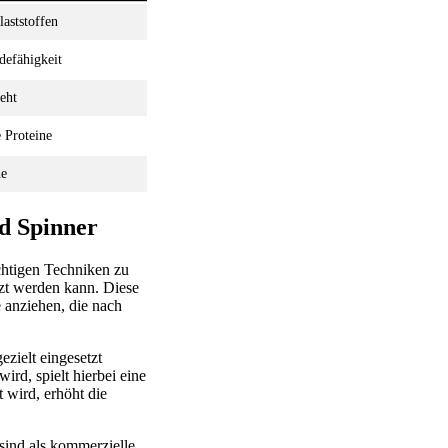
aststoffen
defähigkeit
eht
 Proteine
he
nd Spinner
ichtigen Techniken zu
tzt werden kann. Diese
 anziehen, die nach
ezielt eingesetzt
rd, spielt hierbei eine
t wird, erhöht die
 sind als kommerzielle