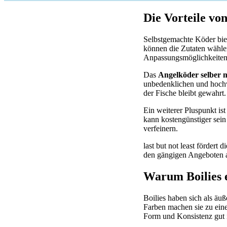
Die Vorteile vo
Selbstgemachte Köder biete
können die Zutaten wähle
Anpassungsmöglichkeiten e
Das
Angelköder selber 
unbedenklichen und hochw
der Fische bleibt gewahrt.
Ein weiterer Pluspunkt is
kann kostengünstiger sein
verfeinern.
last but not least fördert
den gängigen Angeboten a
Warum Boilies e
Boilies haben sich als äuß
Farben machen sie zu einem
Form und Konsistenz gut 