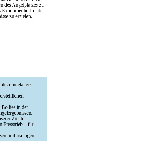
en des Angelplatzes zu
as Experimentierfreude
sse zu erzielen.
ahrzehntelanger
stehlichen
lies in der
Angelergebnissen.
rer Zutaten
 Fresstrieb – für
en und fischigen