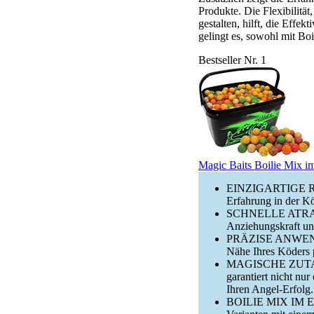
Produkte. Die Flexibilitä
gestalten, hilft, die Eff
gelingt es, sowohl mit Bo
Bestseller Nr. 1
Magic Baits Boilie Mix im
EINZIGARTIGE REZE
Erfahrung in der Kö
SCHNELLE ATRAKTI
Anziehungskraft uns
PRÄZISE ANWENDU
Nähe Ihres Köders p
MAGISCHE ZUTATE
garantiert nicht nu
Ihren Angel-Erfolg.
BOILIE MIX IM EIME