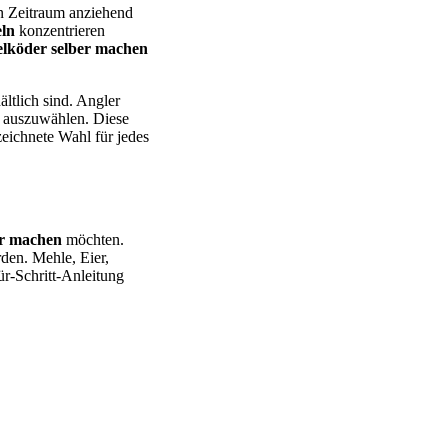
en Zeitraum anziehend
ln
konzentrieren
lköder selber machen
ältlich sind. Angler
t auszuwählen. Diese
zeichnete Wahl für jedes
er machen
möchten.
den. Mehle, Eier,
ür-Schritt-Anleitung