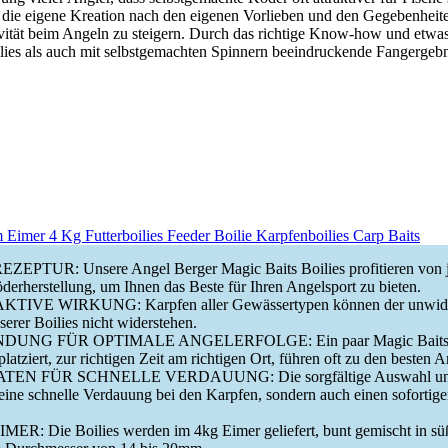
t, die eigene Kreation nach den eigenen Vorlieben und den Gegebenheit
ektivität beim Angeln zu steigern. Durch das richtige Know-how und etw
ilies als auch mit selbstgemachten Spinnern beeindruckende Fangergebni
 Eimer 4 Kg Futterboilies Feeder Boilie Karpfenboilies Carp Baits
PTUR: Unsere Angel Berger Magic Baits Boilies profitieren von j
derherstellung, um Ihnen das Beste für Ihren Angelsport zu bieten.
VE WIRKUNG: Karpfen aller Gewässertypen können der unwider
erer Boilies nicht widerstehen.
NG FÜR OPTIMALE ANGELERFOLGE: Ein paar Magic Baits Boi
latziert, zur richtigen Zeit am richtigen Ort, führen oft zu den besten 
N FÜR SCHNELLE VERDAUUNG: Die sorgfältige Auswahl unse
r eine schnelle Verdauung bei den Karpfen, sondern auch einen sofortigen
R: Die Boilies werden im 4kg Eimer geliefert, bunt gemischt in süß