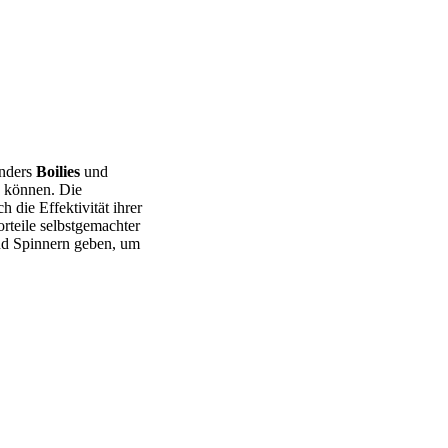
onders
Boilies
und
n können. Die
 die Effektivität ihrer
rteile selbstgemachter
d Spinnern geben, um