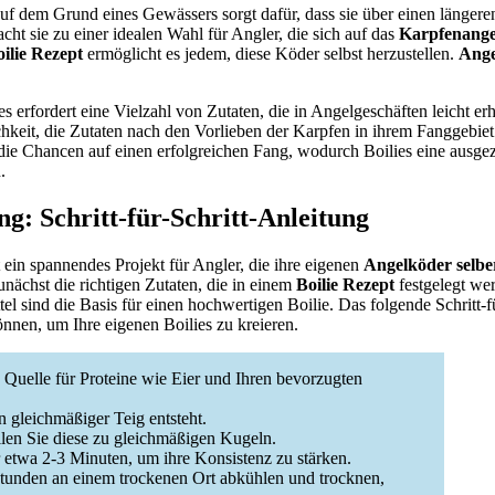
s auf dem Grund eines Gewässers sorgt dafür, dass sie über einen länger
cht sie zu einer idealen Wahl für Angler, die sich auf das
Karpfenange
ilie Rezept
ermöglicht es jedem, diese Köder selbst herzustellen.
Ange
s erfordert eine Vielzahl von Zutaten, die in Angelgeschäften leicht erh
chkeit, die Zutaten nach den Vorlieben der Karpfen in ihrem Fanggebie
 die Chancen auf einen erfolgreichen Fang, wodurch Boilies eine ausge
.
ng: Schritt-für-Schritt-Anleitung
t ein spannendes Projekt für Angler, die ihre eigenen
Angelköder selb
unächst die richtigen Zutaten, die in einem
Boilie Rezept
festgelegt wer
l sind die Basis für einen hochwertigen Boilie. Das folgende Schritt-f
önnen, um Ihre eigenen Boilies zu kreieren.
Quelle für Proteine wie Eier und Ihren bevorzugten
n gleichmäßiger Teig entsteht.
len Sie diese zu gleichmäßigen Kugeln.
 etwa 2-3 Minuten, um ihre Konsistenz zu stärken.
Stunden an einem trockenen Ort abkühlen und trocknen,