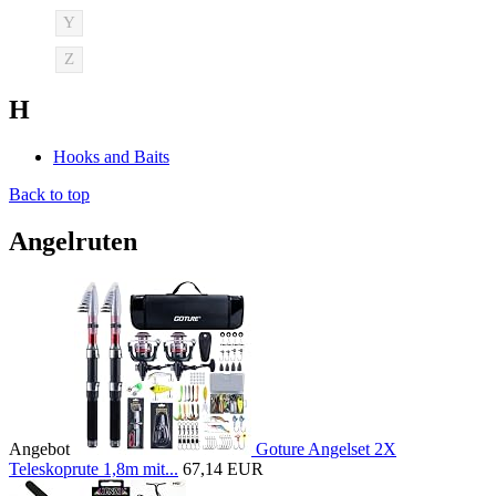
Y
Z
H
Hooks and Baits
Back to top
Angelruten
Angebot
Goture Angelset 2X
Teleskoprute 1,8m mit...
67,14 EUR