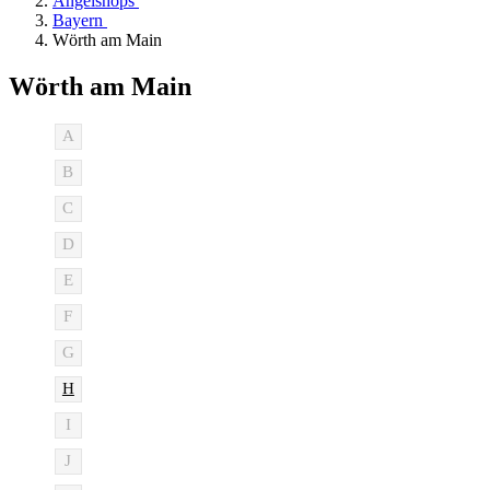
Angelshops
Bayern
Wörth am Main
Wörth am Main
A
B
C
D
E
F
G
H
I
J