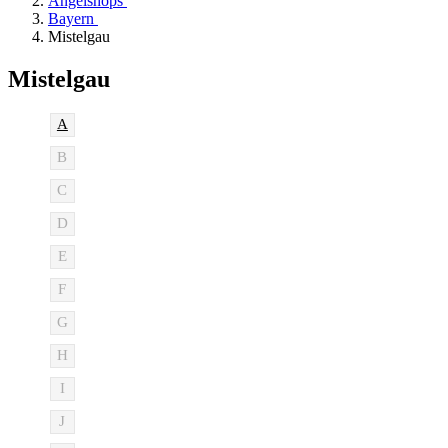
Angelshops
Bayern
Mistelgau
Mistelgau
A
B
C
D
E
F
G
H
I
J