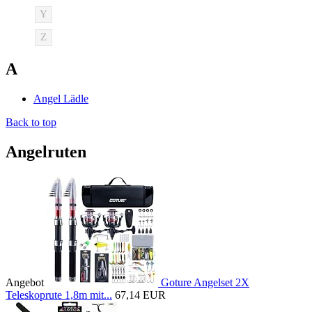
Y
Z
A
Angel Lädle
Back to top
Angelruten
Angebot
Goture Angelset 2X
Teleskoprute 1,8m mit...
67,14 EUR