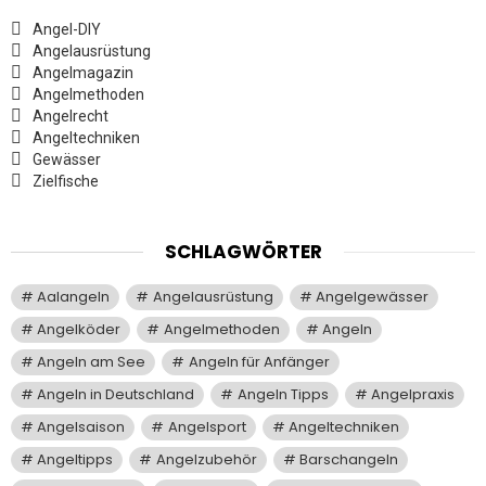
Angel-DIY
Angelausrüstung
Angelmagazin
Angelmethoden
Angelrecht
Angeltechniken
Gewässer
Zielfische
SCHLAGWÖRTER
Aalangeln
Angelausrüstung
Angelgewässer
Angelköder
Angelmethoden
Angeln
Angeln am See
Angeln für Anfänger
Angeln in Deutschland
Angeln Tipps
Angelpraxis
Angelsaison
Angelsport
Angeltechniken
Angeltipps
Angelzubehör
Barschangeln