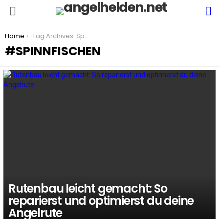
S
Menu
You are here:
Home
Tag Archives: Spinnfischen
SPINNFISCHEN
LATEST
STORIES
Rutenbau leicht gemacht: So
reparierst und optimierst du deine
Angelrute