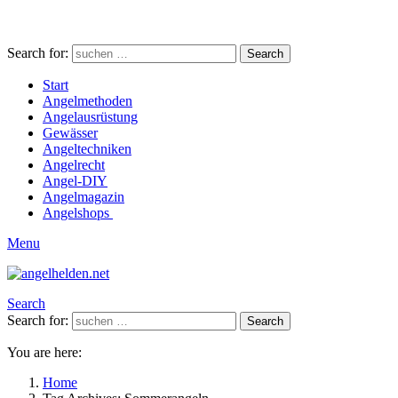
Search for:
Search
Start
Angelmethoden
Angelausrüstung
Gewässer
Angeltechniken
Angelrecht
Angel-DIY
Angelmagazin
Angelshops
Menu
Search
Search for:
Search
You are here:
Home