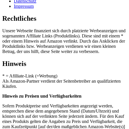
Datenschutz
Impressum
Rechtliches
Unsere Webseite finanziert sich durch platzierte Werbeanzeigen und
sogenannten Affiliate Links (Produktlinks). Diese sind mit einem *
oder einem Hinweis auf Amazon verlinkt. Durch das Anklicken der
Produktlinks bzw. Werbeanzeigen verdienen wir einen kleinen
Betrag, der uns hilft, diese Seite weiter zu verbessern.
Hinweis
* = Afilliate-Link (=Werbung)
Als Amazon-Partner verdient der Seitenbetreiber an qualifizierten
Käufen.
Hinweis zu Preisen und Verfügbarkeiten
Sofern Produktpreise und Verfügbarkeiten angezeigt werden,
entsprechen diese dem angegebenen Stand (Datum/Uhrzeit) und
können sich auf der verlinkten Seite jederzeit ändern. Für den Kauf
eines Produkts gelten die Angaben zu Preis und Verfügbarkeit, die
zum Kaufzeitpunkt [auf der/den maßgeblichen Amazon-Website(s)]