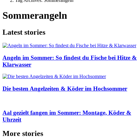
Tag Archives: Sommerangeln
Sommerangeln
Latest stories
Angeln im Sommer: So findest du Fische bei Hitze &
Klarwasser
Die besten Angelzeiten & Köder im Hochsommer
Aal gezielt fangen im Sommer: Montage, Köder &
Uhrzeit
More stories