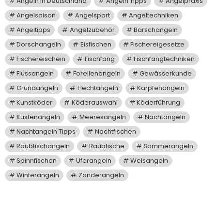
Angeln in Deutschland
Angeln Tipps
Angelpraxis
Angelsaison
Angelsport
Angeltechniken
Angeltipps
Angelzubehör
Barschangeln
Dorschangeln
Eisfischen
Fischereigesetze
Fischereischein
Fischfang
Fischfangtechniken
Flussangeln
Forellenangeln
Gewässerkunde
Grundangeln
Hechtangeln
Karpfenangeln
Kunstköder
Köderauswahl
Köderführung
Küstenangeln
Meeresangeln
Nachtangeln
Nachtangeln Tipps
Nachtfischen
Raubfischangeln
Raubfische
Sommerangeln
Spinnfischen
Uferangeln
Welsangeln
Winterangeln
Zanderangeln