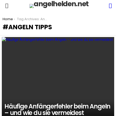
S
Menu
You are here:
Home
Tag Archives: Angeln Tipps
ANGELN TIPPS
LATEST
STORIES
Häufige Anfängerfehler beim Angeln
– und wie du sie vermeidest