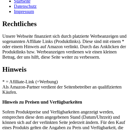
Startseite
Datenschutz
Impressum
Rechtliches
Unsere Webseite finanziert sich durch platzierte Werbeanzeigen und
sogenannten Affiliate Links (Produktlinks). Diese sind mit einem *
oder einem Hinweis auf Amazon verlinkt. Durch das Anklicken der
Produktlinks bzw. Werbeanzeigen verdienen wir einen kleinen
Betrag, der uns hilft, diese Seite weiter zu verbessern.
Hinweis
* = Afilliate-Link (=Werbung)
Als Amazon-Partner verdient der Seitenbetreiber an qualifizierten
Käufen.
Hinweis zu Preisen und Verfügbarkeiten
Sofern Produktpreise und Verfügbarkeiten angezeigt werden,
entsprechen diese dem angegebenen Stand (Datum/Uhrzeit) und
können sich auf der verlinkten Seite jederzeit ändern. Für den Kauf
eines Produkts gelten die Angaben zu Preis und Verfügbarkeit, die