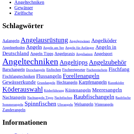
Angeltechniken
Gewässer
Zielfische
Schlagwörter
Angelausrüstung
Angelköder
Aalangeln
Angelgewässer
Angeln
Angeln in
Angelmethoden
Angeln am See
Angeln für Anfänger
Deutschland
Angeln Tipps
Angelpraxis
Angelsport
Angelsaison
Angeltechniken
Angelzubehör
Angeltipps
Fischfang
Barschangeln
Eisfischen
Fischereigesetze
Dorschangeln
Fischereischein
Forellenangeln
Flussangeln
Fischfangtechniken
Gewässerkunde
Karpfenangeln
Hechtangeln
Grundangeln
Kunstköder
Köderauswahl
Meeresangeln
Küstenangeln
Köderführung
Raubfischangeln
Nachtangeln
Nachtangeln Tipps
Nachtfischen
Raubfische
Spinnfischen
Welsangeln
Winterangeln
Sommerangeln
Uferangeln
Zanderangeln
Informationen