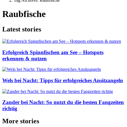
Tag Archives: Raubfische
Raubfische
Latest stories
Erfolgreich Spinnfischen am See – Hotspots
erkennen & nutzen
Wels bei Nacht: Tipps für erfolgreiches Ansitzangeln
Zander bei Nacht: So nutzt du die besten Fangzeiten
richtig
More stories