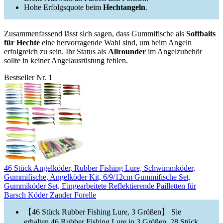
Hohe Erfolgsquote beim
Hechtangeln
.
Zusammenfassend lässt sich sagen, dass Gummifische als
Softbaits
für Hechte
eine hervorragende Wahl sind, um beim Angeln
erfolgreich zu sein. Ihr Status als
Allrounder
im Angelzubehör
sollte in keiner Angelausrüstung fehlen.
Bestseller Nr. 1
46 Stück Angelköder, Rubber Fishing Lure, Schwimmköder,
Gummifische, Angelköder Kit, 6/9/12cm Gummifische Set,
Gummiköder Set, Eingearbeitete Reflektierende Pailletten für
Barsch Köder Zander Forelle
【46 Stück Rubber Fishing Lure, 3 Größen】 Sie
erhalten 46 Rubber Fishing Lure in 3 Größen, 28 Stück