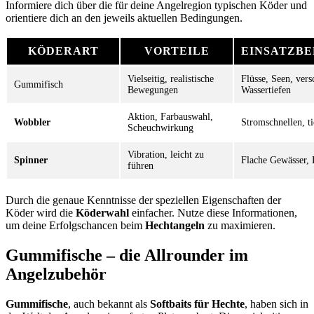
Informiere dich über die für deine Angelregion typischen Köder und
orientiere dich an den jeweils aktuellen Bedingungen.
KÖDERART
VORTEILE
EINSATZB
Vielseitig, realistische
Flüsse, Seen, vers
Gummifisch
Bewegungen
Wassertiefen
Aktion, Farbauswahl,
Wobbler
Stromschnellen, t
Scheuchwirkung
Vibration, leicht zu
Spinner
Flache Gewässer,
führen
Durch die genaue Kenntnisse der speziellen Eigenschaften der
Köder wird die
Köderwahl
einfacher. Nutze diese Informationen,
um deine Erfolgschancen beim
Hechtangeln
zu maximieren.
Gummifische – die Allrounder im
Angelzubehör
Gummifische
, auch bekannt als
Softbaits für Hechte
, haben sich in