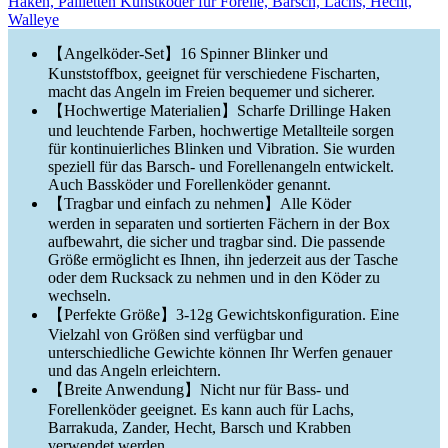
Haken, Pailletten Kunstköder für Forelle, Barsch, Lachs, Hecht,
Walleye
【Angelköder-Set】16 Spinner Blinker und
Kunststoffbox, geeignet für verschiedene Fischarten,
macht das Angeln im Freien bequemer und sicherer.
【Hochwertige Materialien】Scharfe Drillinge Haken
und leuchtende Farben, hochwertige Metallteile sorgen
für kontinuierliches Blinken und Vibration. Sie wurden
speziell für das Barsch- und Forellenangeln entwickelt.
Auch Bassköder und Forellenköder genannt.
【Tragbar und einfach zu nehmen】Alle Köder
werden in separaten und sortierten Fächern in der Box
aufbewahrt, die sicher und tragbar sind. Die passende
Größe ermöglicht es Ihnen, ihn jederzeit aus der Tasche
oder dem Rucksack zu nehmen und in den Köder zu
wechseln.
【Perfekte Größe】3-12g Gewichtskonfiguration. Eine
Vielzahl von Größen sind verfügbar und
unterschiedliche Gewichte können Ihr Werfen genauer
und das Angeln erleichtern.
【Breite Anwendung】Nicht nur für Bass- und
Forellenköder geeignet. Es kann auch für Lachs,
Barrakuda, Zander, Hecht, Barsch und Krabben
verwendet werden.