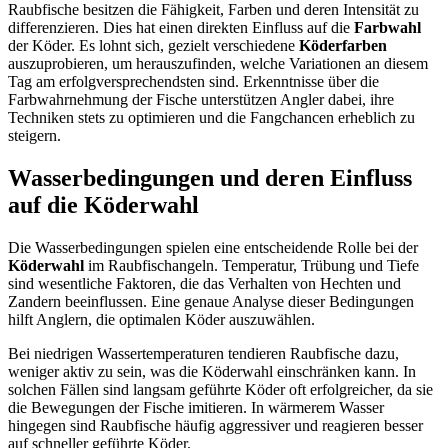
Raubfische besitzen die Fähigkeit, Farben und deren Intensität zu
differenzieren. Dies hat einen direkten Einfluss auf die
Farbwahl
der Köder. Es lohnt sich, gezielt verschiedene
Köderfarben
auszuprobieren, um herauszufinden, welche Variationen an diesem
Tag am erfolgversprechendsten sind. Erkenntnisse über die
Farbwahrnehmung der Fische unterstützen Angler dabei, ihre
Techniken stets zu optimieren und die Fangchancen erheblich zu
steigern.
Wasserbedingungen und deren Einfluss
auf die Köderwahl
Die Wasserbedingungen spielen eine entscheidende Rolle bei der
Köderwahl
im Raubfischangeln. Temperatur, Trübung und Tiefe
sind wesentliche Faktoren, die das Verhalten von Hechten und
Zandern beeinflussen. Eine genaue Analyse dieser Bedingungen
hilft Anglern, die optimalen Köder auszuwählen.
Bei niedrigen Wassertemperaturen tendieren Raubfische dazu,
weniger aktiv zu sein, was die Köderwahl einschränken kann. In
solchen Fällen sind langsam geführte Köder oft erfolgreicher, da sie
die Bewegungen der Fische imitieren. In wärmerem Wasser
hingegen sind Raubfische häufig aggressiver und reagieren besser
auf schneller geführte Köder.