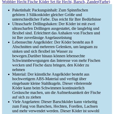
Wobbler Hecht Fische Köder Set für Hecht, Barsch, Zander(Farbe)
Paketinhalt: Packungsinhalt: Zum Spinnfischen
gehören 3 Silikonköder gleicher Größe und
unterschiedlicher Farbe. Das reicht für Ihre Bedürfnisse
Ultrascharfe Drillingshaken: Der Köder ist mit zwei
ultrascharfen Drillingen ausgestattet, die langlebig und
flexibel sind. Erleichtert das Anhaken von Fischen und
ist Ihre zuverlässige Angelausrüstung
Lebensechte Angelköder: Der Köder besteht aus 8
Abschnitten und mehreren Gelenken, um langsam zu
sinken und sich flexibel im Wasser zu
bewegen.Darüber hinaus können lebensechte
Schwimmbewegungen das Interesse von mehr Fischen
wecken und Fische dazu bringen, den Köder zu
nehmen
Material: Der künstliche Angelköder besteht aus
hochwertigem ABS-Material und verfügt über
eingebaute kleine Stahlkugeln. Dieser vibrierende
Köder kann beim Schwimmen kontinuierlich
Geräusche machen, um die Aufmerksamkeit der Fische
auf sich zu ziehen
Viele Angelarten: Dieser Barschköder kann vielseitig
zum Fang von Barschen, Hechten, Forellen, Lachsen
und mehr verwendet werden. Dieser Köder ist sowohl