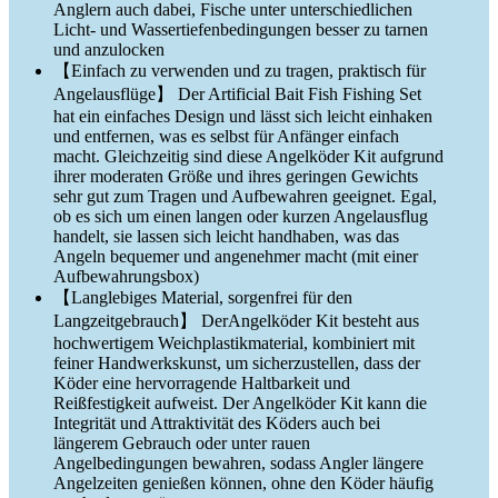
Anglern auch dabei, Fische unter unterschiedlichen
Licht- und Wassertiefenbedingungen besser zu tarnen
und anzulocken
【Einfach zu verwenden und zu tragen, praktisch für
Angelausflüge】 Der Artificial Bait Fish Fishing Set
hat ein einfaches Design und lässt sich leicht einhaken
und entfernen, was es selbst für Anfänger einfach
macht. Gleichzeitig sind diese Angelköder Kit aufgrund
ihrer moderaten Größe und ihres geringen Gewichts
sehr gut zum Tragen und Aufbewahren geeignet. Egal,
ob es sich um einen langen oder kurzen Angelausflug
handelt, sie lassen sich leicht handhaben, was das
Angeln bequemer und angenehmer macht (mit einer
Aufbewahrungsbox)
【Langlebiges Material, sorgenfrei für den
Langzeitgebrauch】 DerAngelköder Kit besteht aus
hochwertigem Weichplastikmaterial, kombiniert mit
feiner Handwerkskunst, um sicherzustellen, dass der
Köder eine hervorragende Haltbarkeit und
Reißfestigkeit aufweist. Der Angelköder Kit kann die
Integrität und Attraktivität des Köders auch bei
längerem Gebrauch oder unter rauen
Angelbedingungen bewahren, sodass Angler längere
Angelzeiten genießen können, ohne den Köder häufig