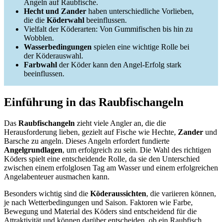
Angeln auf Raubfische.
Hecht und Zander
haben unterschiedliche Vorlieben,
die die
Köderwahl
beeinflussen.
Vielfalt der Köderarten: Von Gummifischen bis hin zu
Wobblen.
Wasserbedingungen
spielen eine wichtige Rolle bei
der Köderauswahl.
Farbwahl
der Köder kann den Angel-Erfolg stark
beeinflussen.
Einführung in das Raubfischangeln
Das
Raubfischangeln
zieht viele Angler an, die die
Herausforderung lieben, gezielt auf Fische wie Hechte,
Zander
und
Barsche zu angeln. Dieses Angeln erfordert fundierte
Angelgrundlagen
, um erfolgreich zu sein. Die Wahl des richtigen
Köders spielt eine entscheidende Rolle, da sie den Unterschied
zwischen einem erfolglosen Tag am Wasser und einem erfolgreichen
Angelabenteuer ausmachen kann.
Besonders wichtig sind die
Köderaussichten
, die variieren können,
je nach Wetterbedingungen und Saison. Faktoren wie Farbe,
Bewegung und Material des Köders sind entscheidend für die
Attraktivität und können darüber entscheiden, ob ein Raubfisch