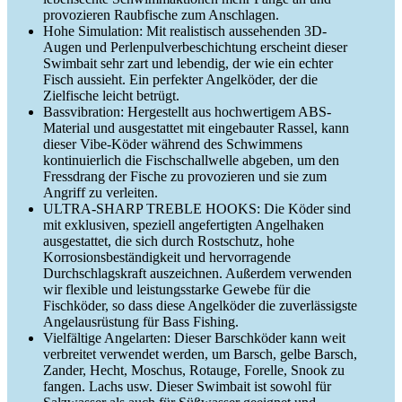
provozieren Raubfische zum Anschlagen.
Hohe Simulation: Mit realistisch aussehenden 3D-
Augen und Perlenpulverbeschichtung erscheint dieser
Swimbait sehr zart und lebendig, der wie ein echter
Fisch aussieht. Ein perfekter Angelköder, der die
Zielfische leicht betrügt.
Bassvibration: Hergestellt aus hochwertigem ABS-
Material und ausgestattet mit eingebauter Rassel, kann
dieser Vibe-Köder während des Schwimmens
kontinuierlich die Fischschallwelle abgeben, um den
Fressdrang der Fische zu provozieren und sie zum
Angriff zu verleiten.
ULTRA-SHARP TREBLE HOOKS: Die Köder sind
mit exklusiven, speziell angefertigten Angelhaken
ausgestattet, die sich durch Rostschutz, hohe
Korrosionsbeständigkeit und hervorragende
Durchschlagskraft auszeichnen. Außerdem verwenden
wir flexible und leistungsstarke Gewebe für die
Fischköder, so dass diese Angelköder die zuverlässigste
Angelausrüstung für Bass Fishing.
Vielfältige Angelarten: Dieser Barschköder kann weit
verbreitet verwendet werden, um Barsch, gelbe Barsch,
Zander, Hecht, Moschus, Rotauge, Forelle, Snook zu
fangen. Lachs usw. Dieser Swimbait ist sowohl für