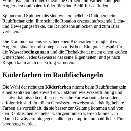
Vorteil ist. Durch unterschiedliche Größen und Farben kann jeder
Angler den optimalen Köder für seine Bedürfnisse finden.
Spinner und Spinnerbaits sind weitere beliebte Optionen beim
Raubfischangeln. Ihre schnelle Rotation erzeugt aufregende Licht-
und Bewegungseffekte, die Raubfische anlocken und zum Biss
verleiten.
Die Kombination aus verschiedenen Köderarten ermöglicht es
Anglern, situativ und strategisch zu fischen. Ein gutes Gespür für
die
Wasserbedingungen
und die Fischaktivität macht einen großen
Unterschied. Jedes Gewässer hat seine Eigenheiten, und je nach
Region kann auch der Erfolg variieren.
Köderfarben im Raubfischangeln
Die Wahl der richtigen
Köderfarben
nimmt beim Raubfischangeln
einen zentralen Stellenwert ein. Faktoren wie Wassertrübung und
Lichtverhältnisse beeinflussen, welche Farbvarianten besonders
erfolgreich sind. In trüben Gewässern erweisen sich häufig hellere
Farben als vorteilhaft, da sie besser zur Geltung kommen und von
den Raubfischen schneller wahrgenommen werden können. In
klaren Gewässern hingegen sollten gedämpfte und natürliche Töne
bevorzugt werden.