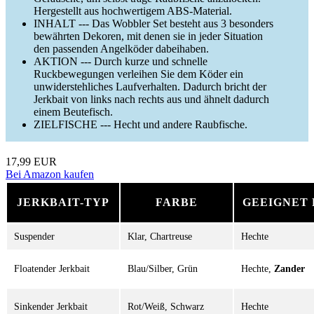
Hergestellt aus hochwertigem ABS-Material.
INHALT --- Das Wobbler Set besteht aus 3 besonders
bewährten Dekoren, mit denen sie in jeder Situation
den passenden Angelköder dabeihaben.
AKTION --- Durch kurze und schnelle
Ruckbewegungen verleihen Sie dem Köder ein
unwiderstehliches Laufverhalten. Dadurch bricht der
Jerkbait von links nach rechts aus und ähnelt dadurch
einem Beutefisch.
ZIELFISCHE --- Hecht und andere Raubfische.
17,99 EUR
Bei Amazon kaufen
JERKBAIT-TYP
FARBE
GEEIGNET 
Suspender
Klar, Chartreuse
Hechte
Floatender Jerkbait
Blau/Silber, Grün
Hechte,
Zander
Sinkender Jerkbait
Rot/Weiß, Schwarz
Hechte