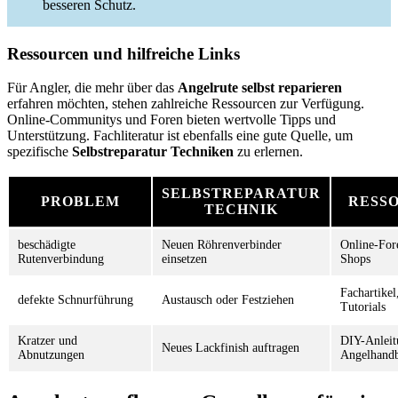
besseren Schutz.
Ressourcen und hilfreiche Links
Für Angler, die mehr über das
Angelrute selbst reparieren
erfahren möchten, stehen zahlreiche Ressourcen zur Verfügung.
Online-Communitys und Foren bieten wertvolle Tipps und
Unterstützung. Fachliteratur ist ebenfalls eine gute Quelle, um
spezifische
Selbstreparatur Techniken
zu erlernen.
SELBSTREPARATUR
PROBLEM
RESS
TECHNIK
beschädigte
Neuen Röhrenverbinder
Online-For
Rutenverbindung
einsetzen
Shops
Fachartike
defekte Schnurführung
Austausch oder Festziehen
Tutorials
Kratzer und
DIY-Anleit
Neues Lackfinish auftragen
Abnutzungen
Angelhand