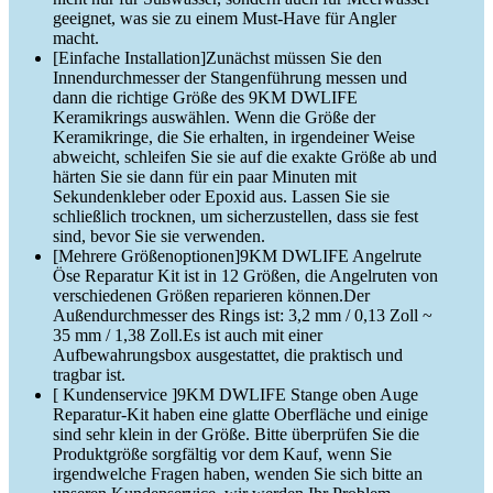
geeignet, was sie zu einem Must-Have für Angler
macht.
[Einfache Installation]Zunächst müssen Sie den
Innendurchmesser der Stangenführung messen und
dann die richtige Größe des 9KM DWLIFE
Keramikrings auswählen. Wenn die Größe der
Keramikringe, die Sie erhalten, in irgendeiner Weise
abweicht, schleifen Sie sie auf die exakte Größe ab und
härten Sie sie dann für ein paar Minuten mit
Sekundenkleber oder Epoxid aus. Lassen Sie sie
schließlich trocknen, um sicherzustellen, dass sie fest
sind, bevor Sie sie verwenden.
[Mehrere Größenoptionen]9KM DWLIFE Angelrute
Öse Reparatur Kit ist in 12 Größen, die Angelruten von
verschiedenen Größen reparieren können.Der
Außendurchmesser des Rings ist: 3,2 mm / 0,13 Zoll ~
35 mm / 1,38 Zoll.Es ist auch mit einer
Aufbewahrungsbox ausgestattet, die praktisch und
tragbar ist.
[ Kundenservice ]9KM DWLIFE Stange oben Auge
Reparatur-Kit haben eine glatte Oberfläche und einige
sind sehr klein in der Größe. Bitte überprüfen Sie die
Produktgröße sorgfältig vor dem Kauf, wenn Sie
irgendwelche Fragen haben, wenden Sie sich bitte an