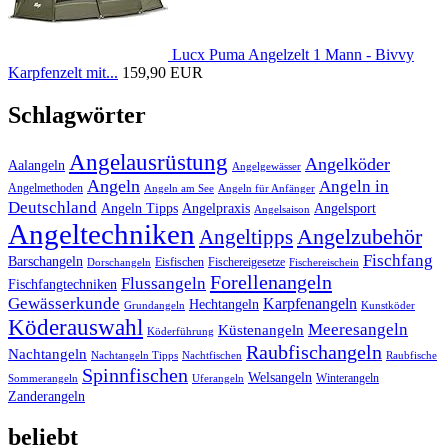
Lucx Puma Angelzelt 1 Mann - Bivvy
Karpfenzelt mit...
159,90 EUR
Schlagwörter
Angelausrüstung
Angelköder
Aalangeln
Angelgewässer
Angeln
Angeln in
Angelmethoden
Angeln am See
Angeln für Anfänger
Deutschland
Angeln Tipps
Angelpraxis
Angelsport
Angelsaison
Angeltechniken
Angelzubehör
Angeltipps
Fischfang
Barschangeln
Eisfischen
Fischereigesetze
Dorschangeln
Fischereischein
Forellenangeln
Flussangeln
Fischfangtechniken
Gewässerkunde
Karpfenangeln
Hechtangeln
Grundangeln
Kunstköder
Köderauswahl
Meeresangeln
Küstenangeln
Köderführung
Raubfischangeln
Nachtangeln
Nachtangeln Tipps
Nachtfischen
Raubfische
Spinnfischen
Welsangeln
Winterangeln
Sommerangeln
Uferangeln
Zanderangeln
beliebt