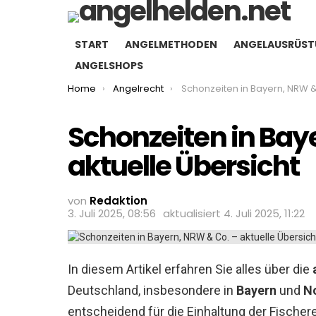
START
ANGELMETHODEN
ANGELAUSRÜS
ANGELSHOPS
You are here:
Home
Angelrecht
Schonzeiten in Bayern, NRW & Co. – aktuelle
Schonzeiten in Bay
aktuelle Übersicht
von
Redaktion
3. Juli 2025, 08:56
aktualisiert
4. Juli 2025, 11:22
In diesem Artikel erfahren Sie alles über die
Deutschland, insbesondere in
Bayern
und
N
entscheidend für die Einhaltung der Fischer