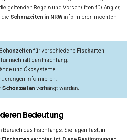
ie geltenden Regeln und Vorschriften für Angler,
 die
Schonzeiten in NRW
informieren möchten.
Schonzeiten
für verschiedene
Fischarten
.
 für nachhaltigen Fischfang.
stände und Ökosysteme.
nderungen informieren.
r
Schonzeiten
verhängt werden.
d deren Bedeutung
Bereich des Fischfangs. Sie legen fest, in
r
Fischarten
verboten ist. Diese Bestimmungen