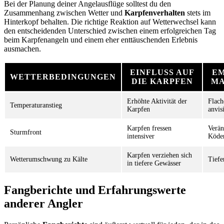
Bei der Planung deiner Angelausflüge solltest du den
Zusammenhang zwischen Wetter und
Karpfenverhalten
stets im
Hinterkopf behalten. Die richtige Reaktion auf Wetterwechsel kann
den entscheidenden Unterschied zwischen einem erfolgreichen Tag
beim Karpfenangeln und einem eher enttäuschenden Erlebnis
ausmachen.
EINFLUSS AUF
E
WETTERBEDINGUNGEN
DIE KARPFEN
MA
Erhöhte Aktivität der
Flach
Temperaturanstieg
Karpfen
anvis
Karpfen fressen
Verän
Sturmfront
intensiver
Köde
Karpfen verziehen sich
Wetterumschwung zu Kälte
Tiefe
in tiefere Gewässer
Fangberichte und Erfahrungswerte
anderer Angler