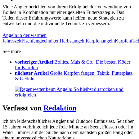
Viele Angler berichten von ihrem Erfolg bei der Verwendung von
Boilies in Kombination mit einer gezielten Futterstrategie. Das
Teilen dieser Erfahrungswerte kann helfen, neue Strategien zu
entwickeln und die individuelle Technik zu verbessern.
Angeln in der warmen
Jahreszeit
Fischfangtechniken
Herbstangeln
Karpfenangeln
Karpfenfisc
See more
vorheriger Artikel
Boilies, Mais & Co.: Die besten Köder
für Karpfen
nächster Artikel
Große Karpfen fangen: Taktik, Futterplatz
& Geduld
Verfasst von
Redaktion
ich bin leidenschaftlicher Angler und Outdoor-Enthusiast. Seit über
15 Jahren verbringe ich jede freie Minute an Seen, Flüssen oder im
Wald – immer auf der Suche nach dem nächsten großen Fang oder
einem unvergesslichen Naturerlebnis.