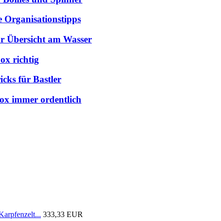
e Organisationstipps
hr Übersicht am Wasser
ox richtig
cks für Bastler
box immer ordentlich
arpfenzelt...
333,33 EUR