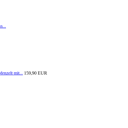
n...
nzelt mit...
159,90 EUR