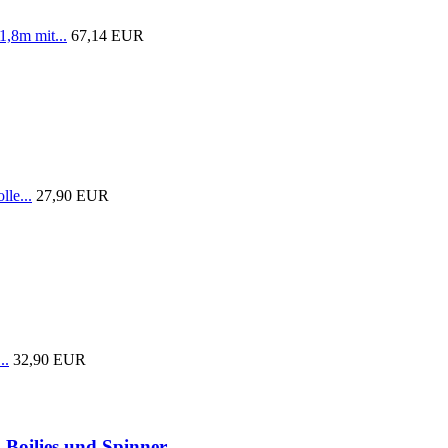
1,8m mit...
67,14 EUR
lle...
27,90 EUR
..
32,90 EUR
 Boilies und Spinner