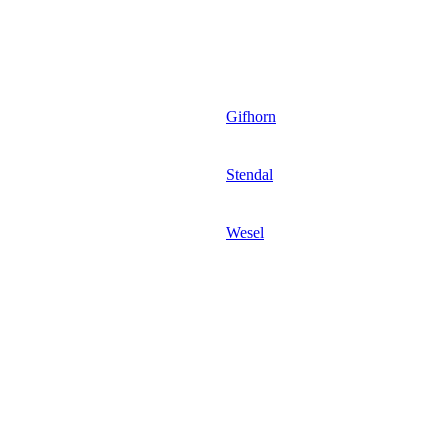
Gifhorn
Stendal
Wesel