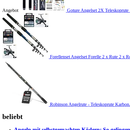
Angebot
Goture Angelset 2X Teleskoprute 
Forellenset Angelset Forelle 2 x Rute 2 x Ro
Robinson Angelrute - Teleskoprute Karbon.
beliebt
Angeln mit selbstgemachten Ködern: So gelingen