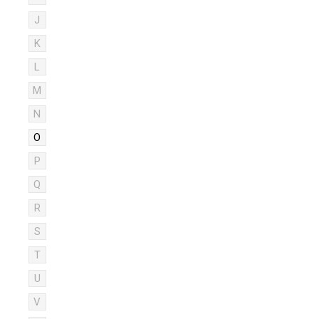
J
K
L
M
N
O
P
Q
R
S
T
U
V