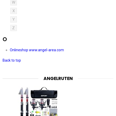
W
X
Y
Z
O
Onlineshop www.angel-area.com
Back to top
ANGELRUTEN