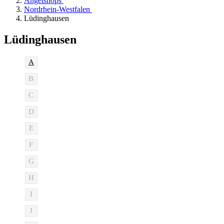
Angelshops
Nordrhein-Westfalen
Lüdinghausen
Lüdinghausen
A
B
C
D
E
F
G
H
I
J