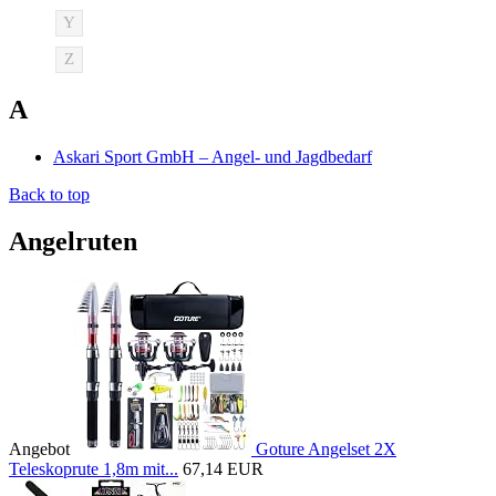
Y
Z
A
Askari Sport GmbH – Angel- und Jagdbedarf
Back to top
Angelruten
Angebot
Goture Angelset 2X
Teleskoprute 1,8m mit...
67,14 EUR