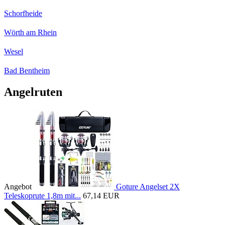
Schorfheide
Wörth am Rhein
Wesel
Bad Bentheim
Angelruten
Angebot
Goture Angelset 2X
Teleskoprute 1,8m mit...
67,14 EUR