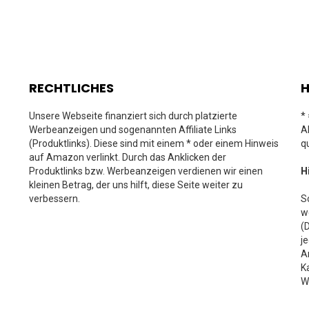
RECHTLICHES
H
Unsere Webseite finanziert sich durch platzierte
*
Werbeanzeigen und sogenannten Affiliate Links
A
(Produktlinks). Diese sind mit einem * oder einem Hinweis
q
auf Amazon verlinkt. Durch das Anklicken der
Produktlinks bzw. Werbeanzeigen verdienen wir einen
H
kleinen Betrag, der uns hilft, diese Seite weiter zu
verbessern.
S
w
(
j
A
K
W