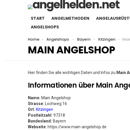
START
ANGELMETHODEN
ANGELAUSRÜS
ANGELSHOPS
You are here:
Home
Angelshops
Bayern
Kitzingen
Mai
MAIN ANGELSHOP
Hier finden Sie alle wichtigen Daten und Infos zu
Main A
Informationen über Main Ang
Name:
Main Angelshop
Strasse:
Lochweg 16
Ort:
Kitzingen
Postleitzahl:
97318
Bundesland:
Bayern
Webseite:
https://www.main-angelshop.de