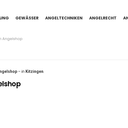
TUNG
GEWÄSSER
ANGELTECHNIKEN
ANGELRECHT
A
n Angelshop
ngelshop
– in
Kitzingen
.
elshop