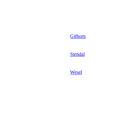
Gifhorn
Stendal
Wesel