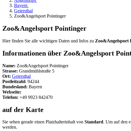
Angelshops
Bayern
Geiersthal
Zoo&Angelsport Pointinger
Zoo&Angelsport Pointinger
Hier finden Sie alle wichtigen Daten und Infos zu
Zoo&Angelsport P
Informationen über Zoo&Angelsport Poin
Name:
Zoo&Angelsport Pointinger
Strasse:
Grandmühlstraße 5
Ort:
Geiersthal
Postleitzahl:
94244
Bundesland:
Bayern
Webseite:
Telefon:
+49 9923 842470
auf der Karte
Sie sehen gerade einen Platzhalterinhalt von
Standard
. Um auf den ei
werden.