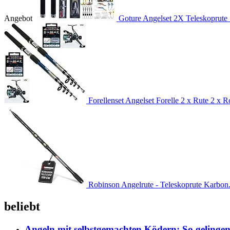
Angebot
Goture Angelset 2X Teleskoprute 
Forellenset Angelset Forelle 2 x Rute 2 x Ro
Robinson Angelrute - Teleskoprute Karbon.
beliebt
Angeln mit selbstgemachten Ködern: So gelingen