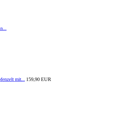
n...
nzelt mit...
159,90 EUR