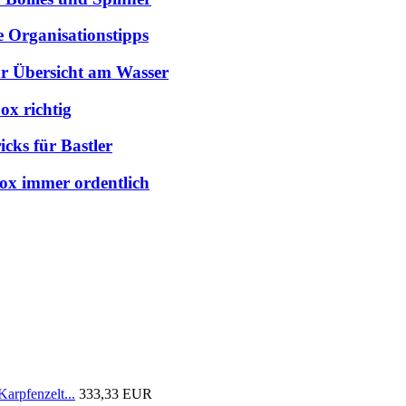
e Organisationstipps
hr Übersicht am Wasser
ox richtig
cks für Bastler
box immer ordentlich
arpfenzelt...
333,33 EUR