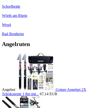
Schorfheide
Wörth am Rhein
Wesel
Bad Bentheim
Angelruten
Angebot
Goture Angelset 2X
Teleskoprute 1,8m mit...
67,14 EUR