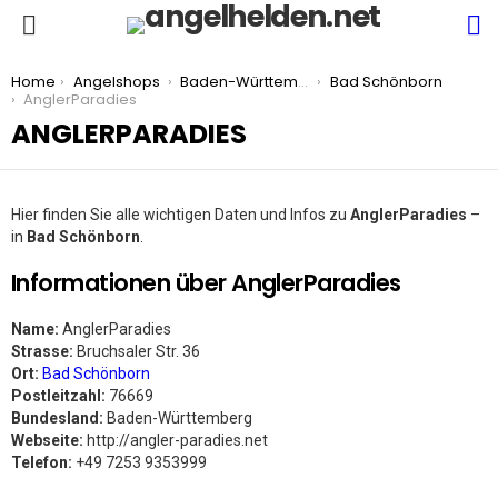
S
Menu
You are here:
Home
Angelshops
Baden-Württemberg
Bad Schönborn
AnglerParadies
ANGLERPARADIES
Hier finden Sie alle wichtigen Daten und Infos zu
AnglerParadies
–
in
Bad Schönborn
.
Informationen über AnglerParadies
Name:
AnglerParadies
Strasse:
Bruchsaler Str. 36
Ort:
Bad Schönborn
Postleitzahl:
76669
Bundesland:
Baden-Württemberg
Webseite:
http://angler-paradies.net
Telefon:
+49 7253 9353999