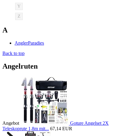
Y
Z
A
AnglerParadies
Back to top
Angelruten
Angebot
Goture Angelset 2X
Teleskoprute 1,8m mit...
67,14 EUR