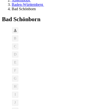
Angelshops
Baden-Württemberg
Bad Schönborn
Bad Schönborn
A
B
C
D
E
F
G
H
I
J