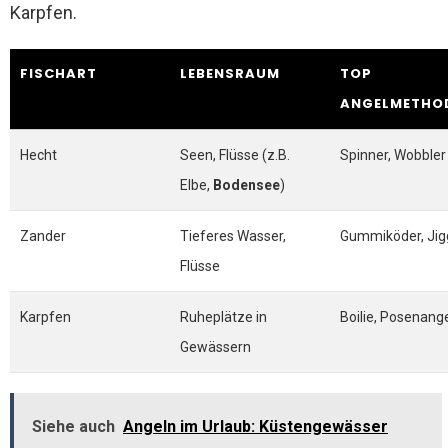
Karpfen.
FISCHART
LEBENSRAUM
TOP
ANGELMETHO
Hecht
Seen, Flüsse (z.B.
Spinner, Wobbler
Elbe,
Bodensee
)
Zander
Tieferes Wasser,
Gummiköder, Ji
Flüsse
Karpfen
Ruheplätze in
Boilie, Posenang
Gewässern
Siehe auch
Angeln im Urlaub: Küstengewässer