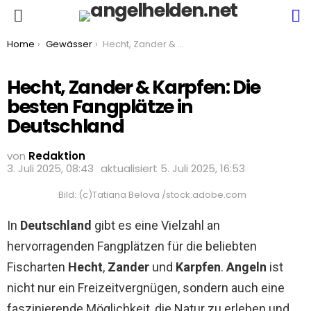
S
Menu
You are here:
Home
Gewässer
Hecht, Zander & Karpfen: Die besten Fangplätze in Deutschland
Hecht, Zander & Karpfen: Die
besten Fangplätze in
Deutschland
von
Redaktion
3. Juli 2025, 08:43
aktualisiert
5. Juli 2025, 16:53
Bild: (c)Tatiana Belova /stock.adobe.com
In
Deutschland
gibt es eine Vielzahl an
hervorragenden Fangplätzen für die beliebten
Fischarten
Hecht
,
Zander
und
Karpfen
.
Angeln
ist
nicht nur ein Freizeitvergnügen, sondern auch eine
faszinierende Möglichkeit, die Natur zu erleben und