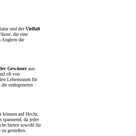
 Natur und der
Vielfalt
üsse, die eine
 Anglern die
 der Gewässer
aus.
nd oft von
alen Lebensraum für
 die entlegeneren
er können auf Hecht,
s spannend, da jeder
che bieten sowohl für
e zu genießen.