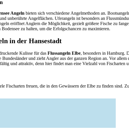
en
nsee Angeln
bieten sich verschiedene Angelmethoden an. Bootsangel
en und unberührte Angelflächen. Uferangeln ist besonders an Flussmündu
eln eröffnet Anglern die Möglichkeit, gezielt größere Fische zu fangen
 Bodensee zu halten, um die Erfolgschancen zu maximieren.
eln in der Hansestadt
ndruckende Kulisse für das
Flussangeln Elbe
, besonders in Hamburg. 
re Bundesländer und zieht Angler aus der ganzen Region an. Vor allem 
fältig und attraktiv, denn hier findet man eine Vielzahl von Fischarten
ele Fischarten freuen, die in den Gewässern der Elbe zu finden sind. Z