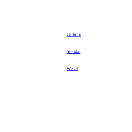
Gifhorn
Stendal
Wesel