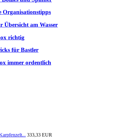
e Organisationstipps
hr Übersicht am Wasser
ox richtig
cks für Bastler
box immer ordentlich
arpfenzelt...
333,33 EUR