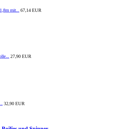
1,8m mit...
67,14 EUR
lle...
27,90 EUR
..
32,90 EUR
 Boilies und Spinner