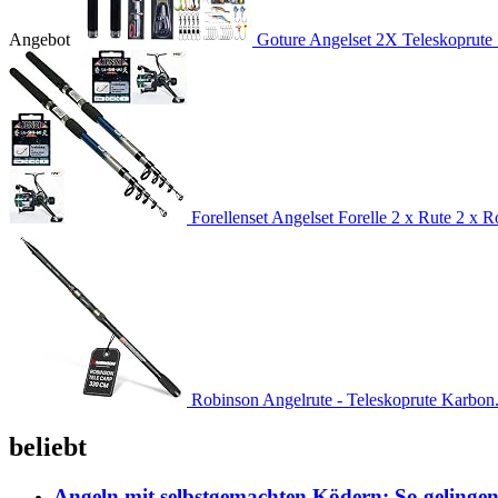
Angebot
Goture Angelset 2X Teleskoprute 
Forellenset Angelset Forelle 2 x Rute 2 x Ro
Robinson Angelrute - Teleskoprute Karbon.
beliebt
Angeln mit selbstgemachten Ködern: So gelingen