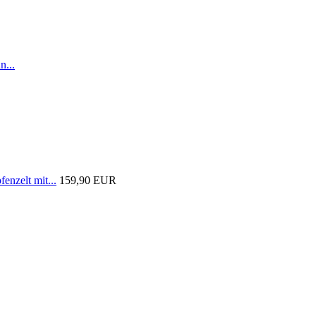
n...
nzelt mit...
159,90 EUR