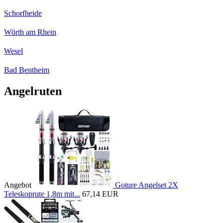
Schorfheide
Wörth am Rhein
Wesel
Bad Bentheim
Angelruten
Angebot
Goture Angelset 2X
Teleskoprute 1,8m mit...
67,14 EUR