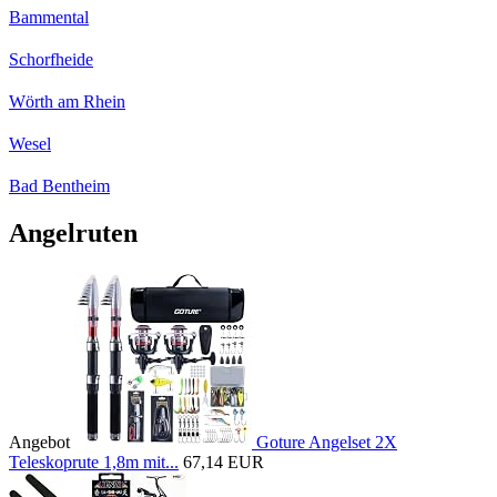
Bammental
Schorfheide
Wörth am Rhein
Wesel
Bad Bentheim
Angelruten
Angebot
Goture Angelset 2X
Teleskoprute 1,8m mit...
67,14 EUR