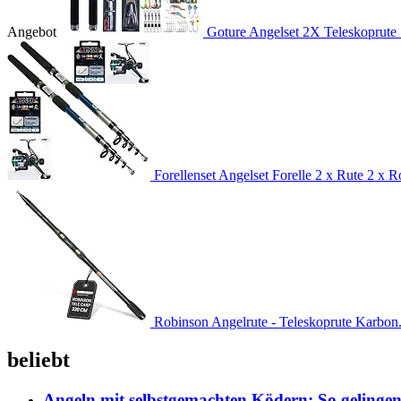
Angebot
Goture Angelset 2X Teleskoprute 
Forellenset Angelset Forelle 2 x Rute 2 x Ro
Robinson Angelrute - Teleskoprute Karbon.
beliebt
Angeln mit selbstgemachten Ködern: So gelingen