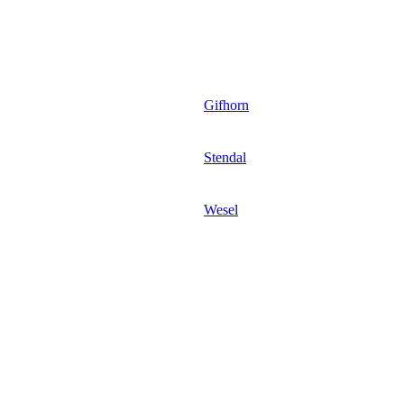
Gifhorn
Stendal
Wesel