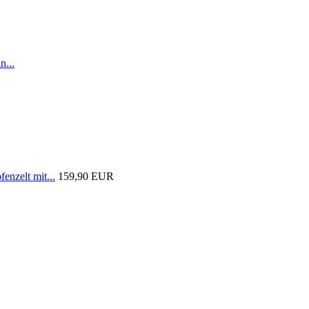
n...
nzelt mit...
159,90 EUR