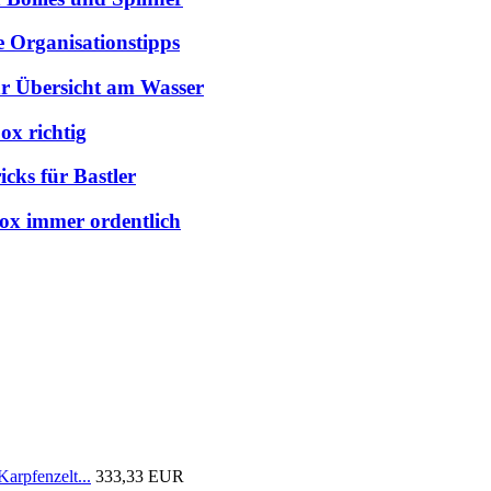
e Organisationstipps
hr Übersicht am Wasser
ox richtig
cks für Bastler
box immer ordentlich
arpfenzelt...
333,33 EUR