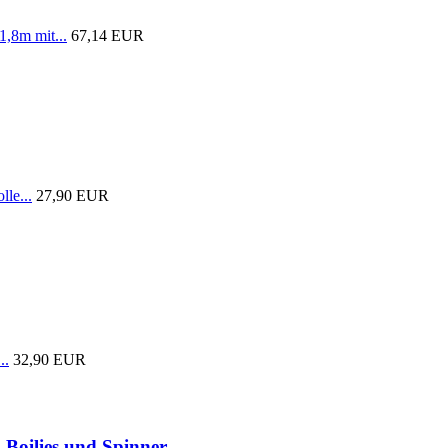
1,8m mit...
67,14 EUR
lle...
27,90 EUR
..
32,90 EUR
 Boilies und Spinner