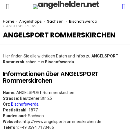
S
Menu
You are here:
Home
Angelshops
Sachsen
Bischofswerda
ANGELSPORT Rommerskirchen
ANGELSPORT ROMMERSKIRCHEN
Hier finden Sie alle wichtigen Daten und Infos zu
ANGELSPORT
Rommerskirchen
– in
Bischofswerda
.
Informationen über ANGELSPORT
Rommerskirchen
Name:
ANGELSPORT Rommerskirchen
Strasse:
Bautzener Str. 25
Ort:
Bischofswerda
Postleitzahl:
1877
Bundesland:
Sachsen
Webseite:
http://www.angelsport-rommerskirchen.de
Telefon:
+49 3594 7173466