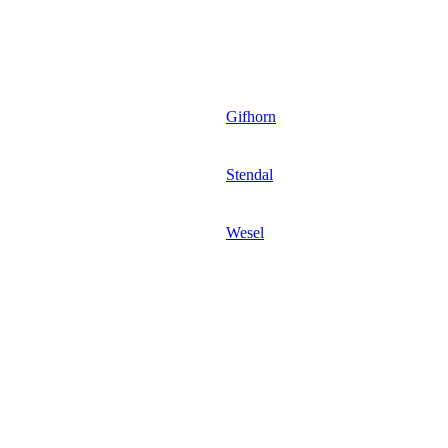
Gifhorn
Stendal
Wesel