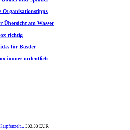
e Organisationstipps
hr Übersicht am Wasser
ox richtig
cks für Bastler
box immer ordentlich
arpfenzelt...
333,33 EUR