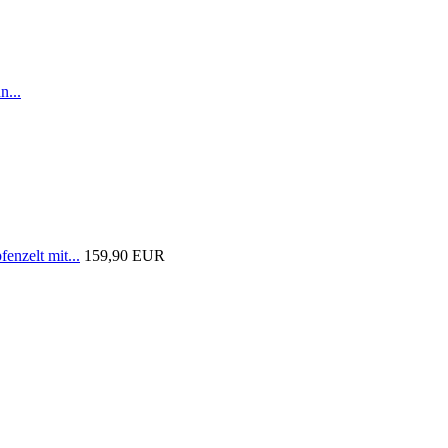
n...
nzelt mit...
159,90 EUR