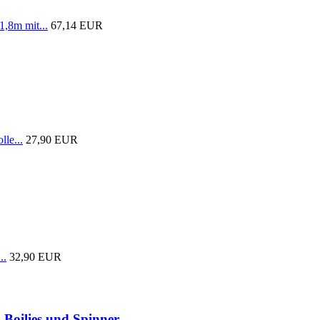
1,8m mit...
67,14 EUR
lle...
27,90 EUR
..
32,90 EUR
 Boilies und Spinner