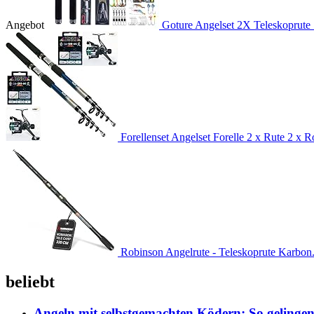
Angebot
Goture Angelset 2X Teleskoprute 
Forellenset Angelset Forelle 2 x Rute 2 x Ro
Robinson Angelrute - Teleskoprute Karbon.
beliebt
Angeln mit selbstgemachten Ködern: So gelingen