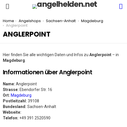
S
Menu
You are here:
Home
Angelshops
Sachsen-Anhalt
Magdeburg
Anglerpoint
ANGLERPOINT
Hier finden Sie alle wichtigen Daten und Infos zu
Anglerpoint
– in
Magdeburg
.
Informationen über Anglerpoint
Name:
Anglerpoint
Strasse:
Ebendorfer Str. 16
Ort:
Magdeburg
Postleitzahl:
39108
Bundesland:
Sachsen-Anhalt
Webseite:
Telefon:
+49 391 2520590