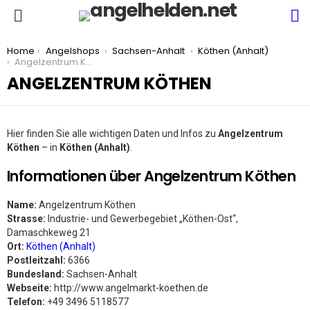
S
Menu
You are here:
Home
Angelshops
Sachsen-Anhalt
Köthen (Anhalt)
Angelzentrum Köthen
ANGELZENTRUM KÖTHEN
Hier finden Sie alle wichtigen Daten und Infos zu
Angelzentrum
Köthen
– in
Köthen (Anhalt)
.
Informationen über Angelzentrum Köthen
Name:
Angelzentrum Köthen
Strasse:
Industrie- und Gewerbegebiet „Köthen-Ost“,
Damaschkeweg 21
Ort:
Köthen (Anhalt)
Postleitzahl:
6366
Bundesland:
Sachsen-Anhalt
Webseite:
http://www.angelmarkt-koethen.de
Telefon:
+49 3496 5118577