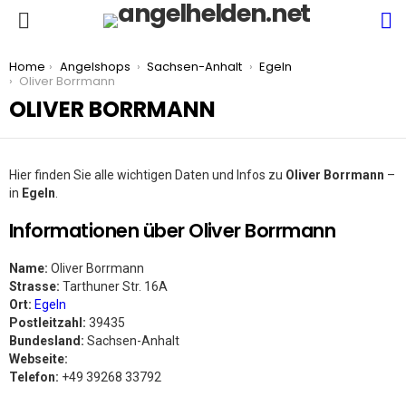
S
Menu
You are here:
Home
Angelshops
Sachsen-Anhalt
Egeln
Oliver Borrmann
OLIVER BORRMANN
Hier finden Sie alle wichtigen Daten und Infos zu
Oliver Borrmann
–
in
Egeln
.
Informationen über Oliver Borrmann
Name:
Oliver Borrmann
Strasse:
Tarthuner Str. 16A
Ort:
Egeln
Postleitzahl:
39435
Bundesland:
Sachsen-Anhalt
Webseite:
Telefon:
+49 39268 33792