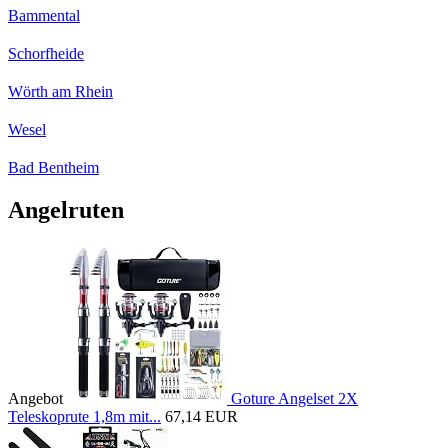
Bammental
Schorfheide
Wörth am Rhein
Wesel
Bad Bentheim
Angelruten
Angebot
Goture Angelset 2X
Teleskoprute 1,8m mit...
67,14 EUR