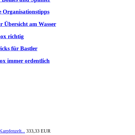
e Organisationstipps
hr Übersicht am Wasser
ox richtig
cks für Bastler
box immer ordentlich
arpfenzelt...
333,33 EUR