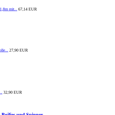
1,8m mit...
67,14 EUR
lle...
27,90 EUR
..
32,90 EUR
 Boilies und Spinner