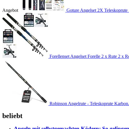
Angebot
Goture Angelset 2X Teleskoprute 
Forellenset Angelset Forelle 2 x Rute 2 x Ro
Robinson Angelrute - Teleskoprute Karbon.
beliebt
Angeln mit selbstgemachten Ködern: So gelingen