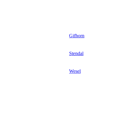
Gifhorn
Stendal
Wesel