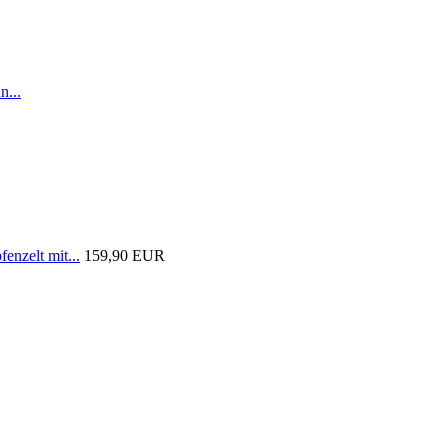
n...
nzelt mit...
159,90 EUR