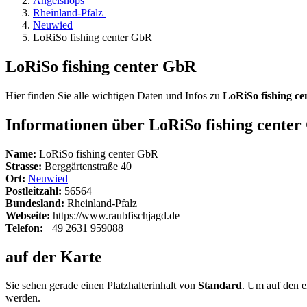
Angelshops
Rheinland-Pfalz
Neuwied
LoRiSo fishing center GbR
LoRiSo fishing center GbR
Hier finden Sie alle wichtigen Daten und Infos zu
LoRiSo fishing c
Informationen über LoRiSo fishing cente
Name:
LoRiSo fishing center GbR
Strasse:
Berggärtenstraße 40
Ort:
Neuwied
Postleitzahl:
56564
Bundesland:
Rheinland-Pfalz
Webseite:
https://www.raubfischjagd.de
Telefon:
+49 2631 959088
auf der Karte
Sie sehen gerade einen Platzhalterinhalt von
Standard
. Um auf den ei
werden.