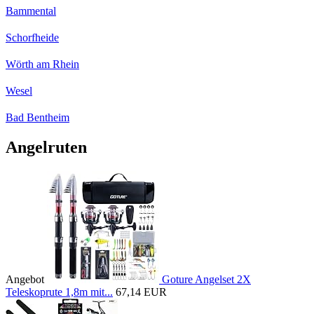
Bammental
Schorfheide
Wörth am Rhein
Wesel
Bad Bentheim
Angelruten
Angebot
Goture Angelset 2X
Teleskoprute 1,8m mit...
67,14 EUR