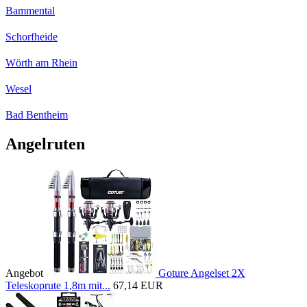
Bammental
Schorfheide
Wörth am Rhein
Wesel
Bad Bentheim
Angelruten
Angebot
Goture Angelset 2X
Teleskoprute 1,8m mit...
67,14 EUR