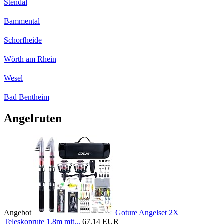
Stendal
Bammental
Schorfheide
Wörth am Rhein
Wesel
Bad Bentheim
Angelruten
Angebot
Goture Angelset 2X
Teleskoprute 1,8m mit...
67,14 EUR