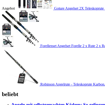
Angebot
Goture Angelset 2X Teleskoprute 
Forellenset Angelset Forelle 2 x Rute 2 x Ro
Robinson Angelrute - Teleskoprute Karbon.
beliebt
Angeln mit selbstgemachten Ködern: So gelingen