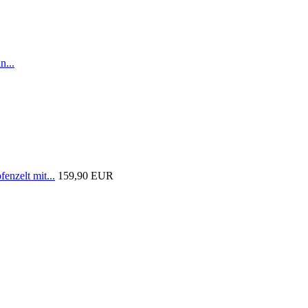
n...
nzelt mit...
159,90 EUR