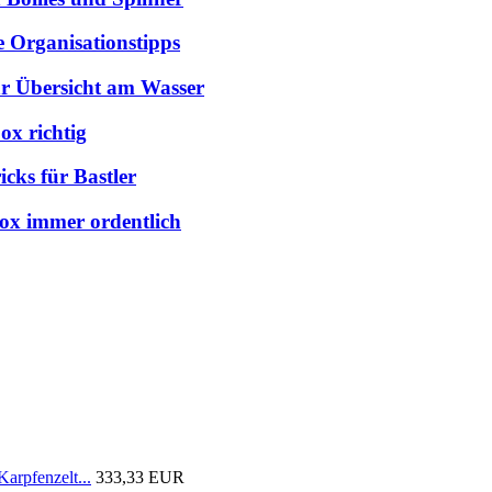
e Organisationstipps
hr Übersicht am Wasser
ox richtig
cks für Bastler
box immer ordentlich
arpfenzelt...
333,33 EUR