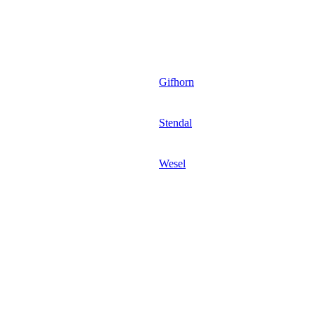
Gifhorn
Stendal
Wesel