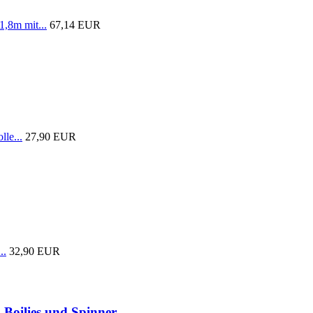
1,8m mit...
67,14 EUR
lle...
27,90 EUR
..
32,90 EUR
 Boilies und Spinner