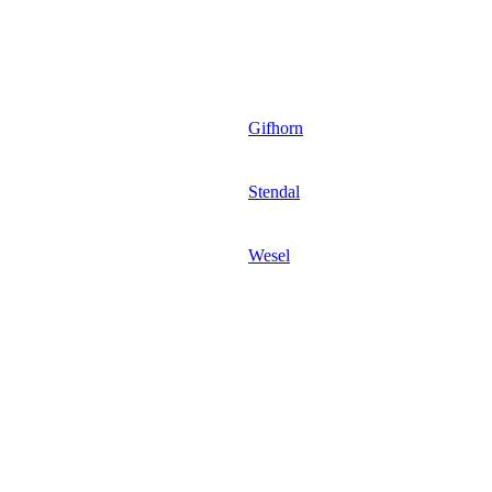
Gifhorn
Stendal
Wesel