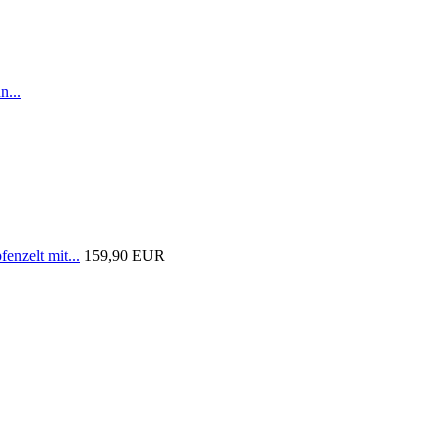
n...
nzelt mit...
159,90 EUR