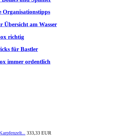
e Organisationstipps
hr Übersicht am Wasser
ox richtig
cks für Bastler
box immer ordentlich
arpfenzelt...
333,33 EUR