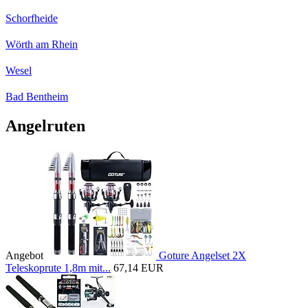
Schorfheide
Wörth am Rhein
Wesel
Bad Bentheim
Angelruten
Angebot
Goture Angelset 2X
Teleskoprute 1,8m mit...
67,14 EUR