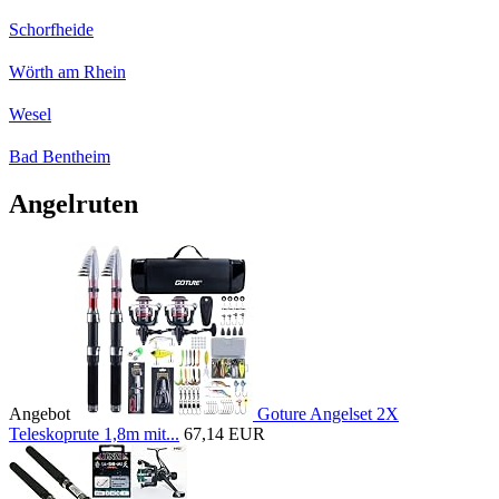
Schorfheide
Wörth am Rhein
Wesel
Bad Bentheim
Angelruten
Angebot
Goture Angelset 2X
Teleskoprute 1,8m mit...
67,14 EUR