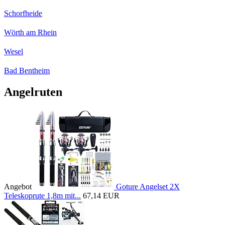
Schorfheide
Wörth am Rhein
Wesel
Bad Bentheim
Angelruten
Angebot
Goture Angelset 2X
Teleskoprute 1,8m mit...
67,14 EUR