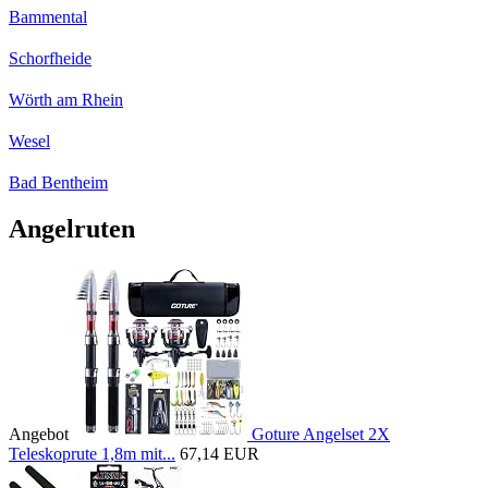
Bammental
Schorfheide
Wörth am Rhein
Wesel
Bad Bentheim
Angelruten
Angebot
Goture Angelset 2X
Teleskoprute 1,8m mit...
67,14 EUR