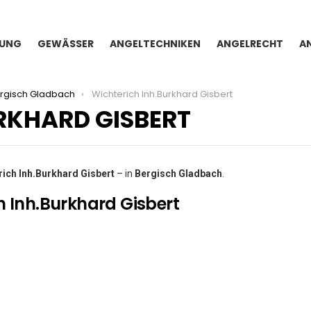
TUNG
GEWÄSSER
ANGELTECHNIKEN
ANGELRECHT
A
rgisch Gladbach
Wichterich Inh.Burkhard Gisbert
RKHARD GISBERT
rich Inh.Burkhard Gisbert
– in
Bergisch Gladbach
.
h Inh.Burkhard Gisbert