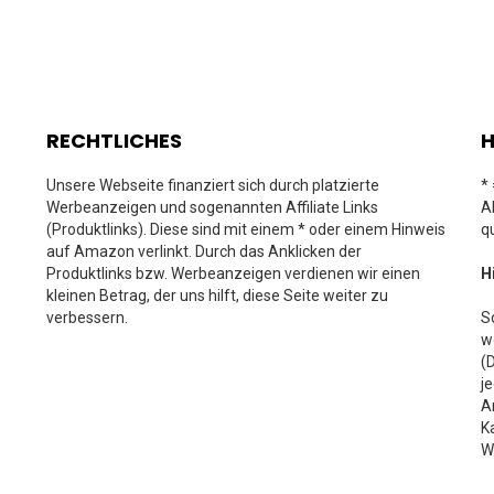
RECHTLICHES
H
Unsere Webseite finanziert sich durch platzierte
*
Werbeanzeigen und sogenannten Affiliate Links
A
(Produktlinks). Diese sind mit einem * oder einem Hinweis
q
auf Amazon verlinkt. Durch das Anklicken der
Produktlinks bzw. Werbeanzeigen verdienen wir einen
H
kleinen Betrag, der uns hilft, diese Seite weiter zu
verbessern.
S
w
(
j
A
K
W