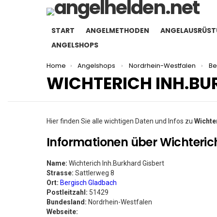
START
ANGELMETHODEN
ANGELAUSRÜS
ANGELSHOPS
You are here:
Home
Angelshops
Nordrhein-Westfalen
Be
WICHTERICH INH.BU
Hier finden Sie alle wichtigen Daten und Infos zu
Wichte
Informationen über Wichteric
Name:
Wichterich Inh.Burkhard Gisbert
Strasse:
Sattlerweg 8
Ort:
Bergisch Gladbach
Postleitzahl:
51429
Bundesland:
Nordrhein-Westfalen
Webseite: