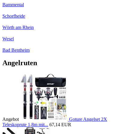
Bammental
Schorfheide
Wörth am Rhein
Wesel
Bad Bentheim
Angelruten
Angebot
Goture Angelset 2X
Teleskoprute 1,8m mit...
67,14 EUR